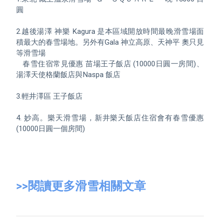
圓

2.越後湯澤 神樂 Kagura 是本區域開放時間最晚滑雪場面
積最大的春雪場地。另外有Gala 神立高原、天神平 奧只見
等滑雪場

   春雪住宿常見優惠 苗場王子飯店 (10000日圓一房間)、
湯澤天使格蘭飯店與Naspa 飯店

3.輕井澤區 王子飯店

4. 妙高。樂天滑雪場，新井樂天飯店住宿會有春雪優惠
(10000日圓一個房間)

>>閱讀更多滑雪相關文章