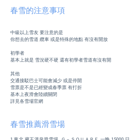
春雪的注意事項
中級以上雪友 要注意的是

你想去的雪道 纜車 或是特殊的地點 有沒有開放

初學者 

基本上就是 雪況硬不硬 還有初學者雪道有沒有開

其他

交通接駁巴士可能會減少 或是停開

雪票是不是已經變成春季票 有打折

基本上夜滑會陸續關閉

詳見各雪場官網

春雪推薦滑雪場
1.東北 藏王溫泉滑雪場  Ｇ－ＳＱＵＡＲＥ 一晚 15000 日