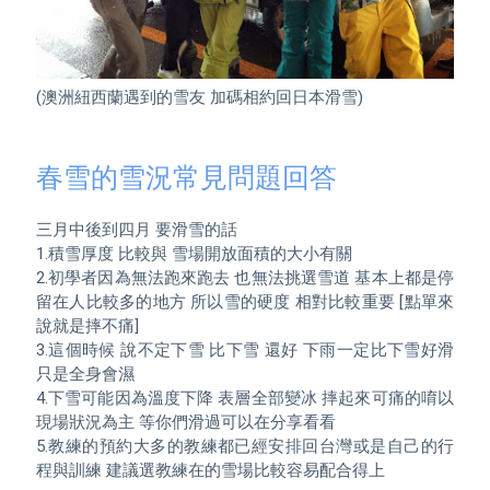
(澳洲紐西蘭遇到的雪友 加碼相約回日本滑雪)

春雪的雪況常見問題回答
三月中後到四月 要滑雪的話

1.積雪厚度 比較與 雪場開放面積的大小有關

2.初學者因為無法跑來跑去 也無法挑選雪道 基本上都是停
留在人比較多的地方 所以雪的硬度 相對比較重要 [點單來
說就是摔不痛]

3.這個時候 說不定下雪 比下雪 還好 下雨一定比下雪好滑 
只是全身會濕 

4.下雪可能因為溫度下降 表層全部變冰 摔起來可痛的唷以
現場狀況為主 等你們滑過可以在分享看看

5.教練的預約大多的教練都已經安排回台灣或是自己的行