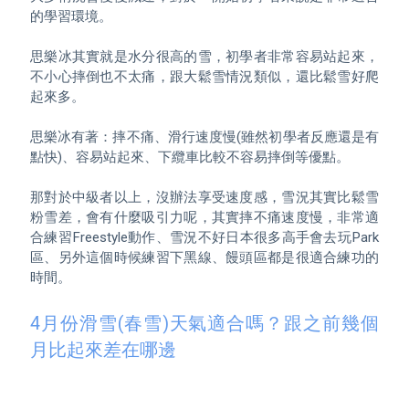
的學習環境。

思樂冰其實就是水分很高的雪，初學者非常容易站起來，
不小心摔倒也不太痛，跟大鬆雪情況類似，還比鬆雪好爬
起來多。

思樂冰有著：摔不痛、滑行速度慢(雖然初學者反應還是有
點快)、容易站起來、下纜車比較不容易摔倒等優點。

那對於中級者以上，沒辦法享受速度感，雪況其實比鬆雪
粉雪差，會有什麼吸引力呢，其實摔不痛速度慢，非常適
合練習Freestyle動作、雪況不好日本很多高手會去玩Park
區、另外這個時候練習下黑線、饅頭區都是很適合練功的
時間。

4月份滑雪(春雪)天氣適合嗎？跟之前幾個
月比起來差在哪邊