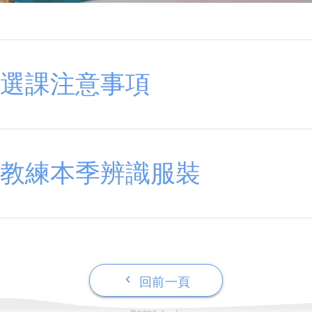
選課注意事項
教練本季辨識服裝
keyboard_arrow_left
回前一頁