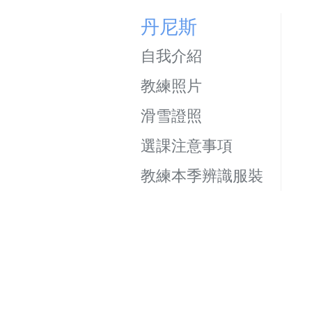
丹尼斯
自我介紹
教練照片
滑雪證照
選課注意事項
教練本季辨識服裝