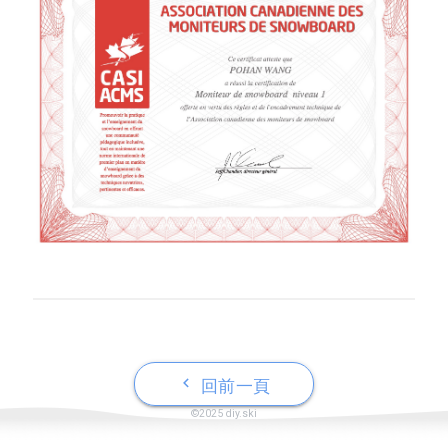
keyboard_arrow_left
回前一頁
©2025 diy.ski