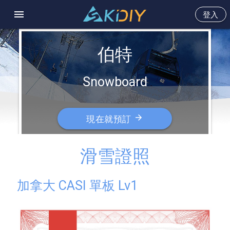
menu
登入
伯特
Snowboard
arrow_forward
現在就預訂
滑雪證照
加拿大 CASI 單板 Lv1