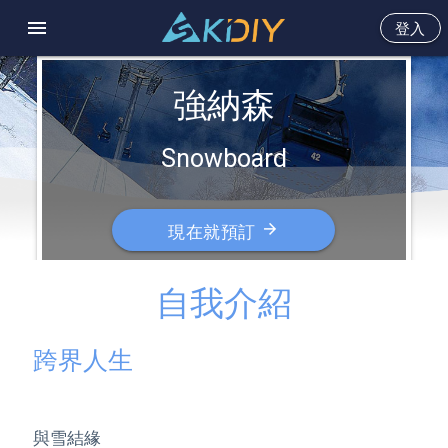
menu
登入
強納森
Snowboard
arrow_forward
現在就預訂
自我介紹
跨界人生
與雪結緣