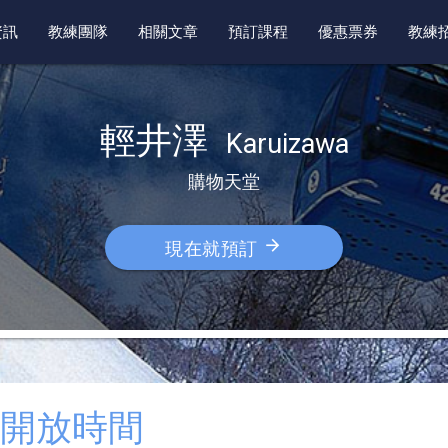
資訊
教練團隊
相關文章
預訂課程
優惠票券
教練
輕井澤  
Karuizawa
購物天堂
arrow_forward
現在就預訂
開放時間