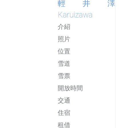
輕井澤 
Karuizawa
介紹
照片
位置
雪道
雪票
開放時間
交通
住宿
租借