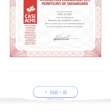
keyboard_arrow_left
回前一頁
©2025 diy.ski