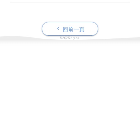
keyboard_arrow_left
回前一頁
©2025 diy.ski