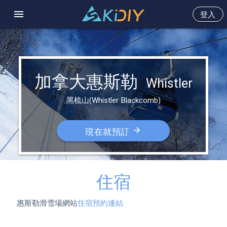
menu
登入
加拿大惠斯勒  
Whistler
黑梳山(Whistler Blackcomb)
arrow_forward
現在就預訂
住宿
惠斯勒滑雪場網站
住宿預約連結