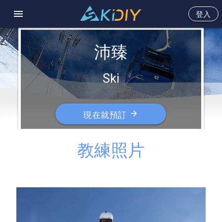
menu
登入
沛臻
Ski
arrow_forward
現在就預訂
教練照片