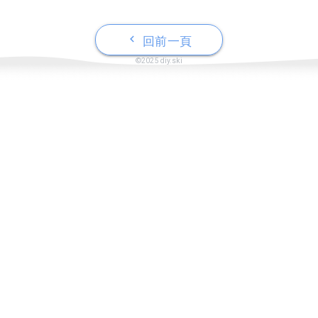
keyboard_arrow_left
回前一頁
©2025 diy.ski