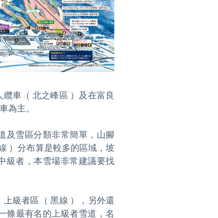
a 六人纜車（ 北之峰區 ）及在富良
纜車為主。

道及雪區分類非常簡單，山腳
 紅線 ）分布算是較多的區域，坡
中級者，本雪場非常建議要找
、上級者區（ 黑線 ），另外還
有一條最有名的上級者雪道，名