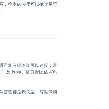
市區，往南60公里可以抵達星野
。

相通互相有聯絡道可以連接：富
e ）及 Isola。富良野區佔 40% 
區雪道都是狹長型，有點像國