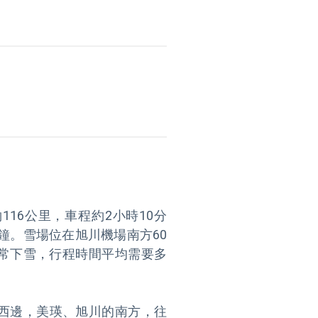
16公里，車程約2小時10分
分鐘。雪場位在旭川機場南方60
經常下雪，行程時間平均需要多
勝岳西邊，美瑛、旭川的南方，往