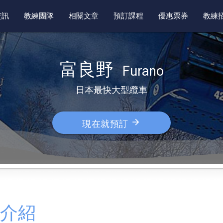
資訊
教練團隊
相關文章
預訂課程
優惠票券
教練
富良野  
Furano
日本最快大型纜車
arrow_forward
現在就預訂
介紹