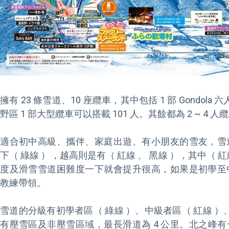
擁有 23 條雪道、10 座纜車，其中包括 1 部 Gondol
野區 1 部大型纜車可以搭載 101 人。其餘都為 2 ~ 4 人
適合初中高級、攜伴、家庭出遊、有小朋友的雪友，雪
下（ 綠線 ），越高則是有（ 紅線 、 黑線 ），其中（
度及滑雪雪道困難度一下就會提升很高，如果是初學至
教練帶領。

雪道的分級有初學者區（ 綠線 ）、中級者區（ 紅線 ）
有壓雪區及非壓雪區域，最長滑道為 4 公里。北之峰