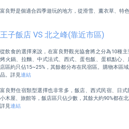
富良野是個適合四季遊玩的地方，從滑雪、薰衣草、特色
王子飯店 VS 北之峰(靠近市區)
從飲食的選擇來說，在富良野觀光協會將之分為10種
烤火鍋、拉麵、中式法式、西式、蛋包飯、蛋糕點心、
店區約只佔15~25%，其餘都分布在民宿區。購物本區
品。詳見
連結
富良野住宿類型選擇也非常多，飯店、西式民宿、日式
小木屋、旅館等，飯店區只佔少數，其餘大約90%都在北
詳見
連結