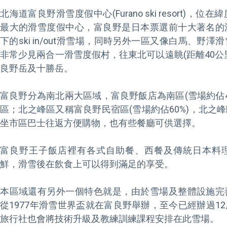
北海道富良野滑雪度假中心(Furano ski resort)，
最大的滑雪度假中心，富良野是日本票選前十大著名的
下的ski in/out滑雪場，同時另外一區又像白馬、野
非常少見兩合一滑雪度假村，往東北可以遠眺(距離40公
良野岳及十勝岳。

富良野分為南北兩大區域，富良野飯店為南區(雪場約佔4
區；北之峰區又稱富良野民宿區(雪場約佔60%)，北之
坐市區巴士往返方便購物，也有些餐廳可供選擇。

富良野王子飯店裡有各式自助餐、西餐及傳統日本料
鮮，滑雪後在飲食上可以得到滿足的享受。

本區域還有另外一個特色就是，由於雪場及整體設施完
從1977年滑雪世界盃就在富良野舉辦，至今已經辦過1
旅行社也會將技術升級及教練訓練課程安排在此雪場。
