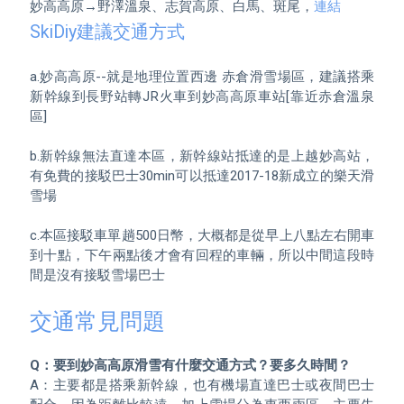
妙高高原→野澤溫泉、志賀高原、白馬、斑尾，
連結
SkiDiy建議交通方式
a.妙高高原--就是地理位置西邊 赤倉滑雪場區，建議搭乘
新幹線到長野站轉JR火車到妙高高原車站[靠近赤倉溫泉
區] 

b.新幹線無法直達本區，新幹線站抵達的是上越妙高站，
有免費的接駁巴士30min可以抵達2017-18新成立的樂天滑
雪場

c.本區接駁車單趟500日幣，大概都是從早上八點左右開車
到十點，下午兩點後才會有回程的車輛，所以中間這段時
交通常見問題
Q：要到妙高高原滑雪有什麼交通方式？要多久時間？
A：主要都是搭乘新幹線，也有機場直達巴士或夜間巴士