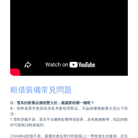
租借裝備常見問題
Q：雪具的新舊品價差蠻大的，建議要租哪一種呢？
A：初學者通常會因為預算考量租用舊品，不論租哪種都要注意以下狀
況：

1.雪鞋穿戴不易，甚至不合腳將影響學習效果，若有教練教學，指定的動
作可能無法輕易做到。

2.binding穿脫不易，嚴重的會在滑行時脫落(上一季曾發生的案例，詳見