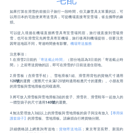
如果打算在滑雪的前後日子旅行一段時間，但又嫌雪具太笨重的話，可
以用日本的宅急便來寄送雪具，可從機場直接寄至雪場，省去攜帶的麻
煩。

可以從入境後在機場直接將雪具寄至雪場民宿，旅行後直接到雪場滑
雪，也可在滑雪完先將雪具寄至機場，旅行後再到機場提領，但要注意
因寄送地區不同，寄達時間會有影響。
機場寄送服務
注意事項：

1.在滑雪2日前的
「寄送截止時間」
（部分地區為3日前的「寄送截止時
間」）之前寄送貨物的話，即可在滑雪的1日前送達住宿地。

2.滑雪板（含滑雪手杖）、雪地滑板1組、滑雪用背包的貨物尺寸適用
120號
的運費（實際尺寸未滿120號時適用相應尺寸的運費）。小朋友用
的滑雪板與雪地滑板也同樣適用。

3.將可放入滑雪板與雪地滑板2組的套子、滑雪衣、滑雪鞋等一起放入的
一體型袋子的尺寸適用
140號
的運費。

4.無法受理放入3組以上的滑雪板與雪地滑板的袋子與沒有放入
【專用保
護套袋子】
的滑雪板、雪地滑板。請麻煩自行將貨物分開。

詳細價格請上網查詢寄送地：
貨物寄送地區
；東京寄至長野、新瀉約