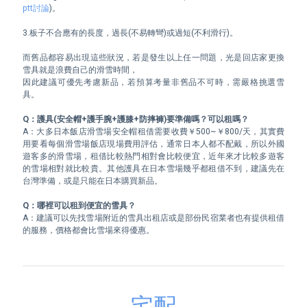
ptt討論
)。

3.板子不合應有的長度，過長(不易轉彎)或過短(不利滑行)。

而舊品都容易出現這些狀況，若是發生以上任一問題，光是回店家更換
雪具就是浪費自己的滑雪時間，

因此建議可優先考慮新品，若預算考量非舊品不可時，需嚴格挑選雪
具。

Q：護具(安全帽+護手腕+護膝+防摔褲)要準備嗎？可以租嗎？
A：大多日本飯店滑雪場安全帽租借需要收費￥500~￥800/天，其實費
用要看每個滑雪場飯店現場費用評估，通常日本人都不配戴，所以外國
遊客多的滑雪場，租借比較熱門相對會比較便宜，近年來才比較多遊客
的雪場相對就比較貴。其他護具在日本雪場幾乎都租借不到，建議先在
台灣準備，或是只能在日本購買新品。

Q：哪裡可以租到便宜的雪具？
A：建議可以先找雪場附近的雪具出租店或是部份民宿業者也有提供租借
的服務，價格都會比雪場來得優惠。
宅配