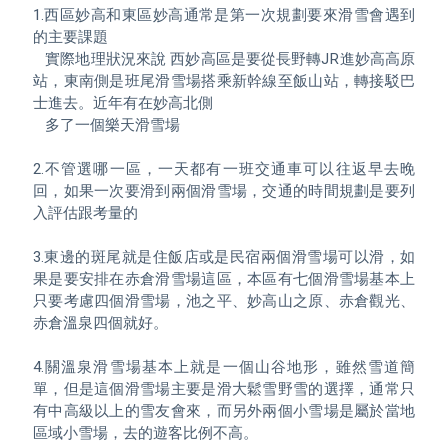
1.西區妙高和東區妙高通常是第一次規劃要來滑雪會遇到
的主要課題

   實際地理狀況來說 西妙高區是要從長野轉JR進妙高高原
站，東南側是班尾滑雪場搭乘新幹線至飯山站，轉接駁巴
士進去。近年有在妙高北側 

   多了一個樂天滑雪場

2.不管選哪一區，一天都有一班交通車可以往返早去晚
回，如果一次要滑到兩個滑雪場，交通的時間規劃是要列
入評估跟考量的

3.東邊的斑尾就是住飯店或是民宿兩個滑雪場可以滑，如
果是要安排在赤倉滑雪場這區，本區有七個滑雪場基本上
只要考慮四個滑雪場，池之平、妙高山之原、赤倉觀光、
赤倉溫泉四個就好。

4.關溫泉滑雪場基本上就是一個山谷地形，雖然雪道簡
單，但是這個滑雪場主要是滑大鬆雪野雪的選擇，通常只
有中高級以上的雪友會來，而另外兩個小雪場是屬於當地
區域小雪場，去的遊客比例不高。
