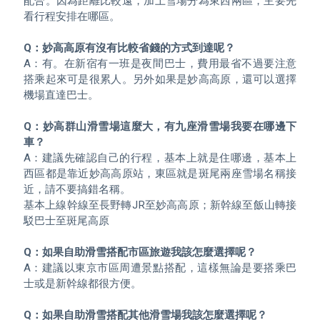
配合。因為距離比較遠，加上雪場分為東西兩區，主要先
看行程安排在哪區。

Q：妙高高原有沒有比較省錢的方式到達呢？
A：有。在新宿有一班是夜間巴士，費用最省不過要注意
搭乘起來可是很累人。另外如果是妙高高原，還可以選擇
機場直達巴士。

Q：妙高群山滑雪場這麼大，有九座滑雪場我要在哪邊下
車？
A：建議先確認自己的行程，基本上就是住哪邊，基本上
西區都是靠近妙高高原站，東區就是斑尾兩座雪場名稱接
近，請不要搞錯名稱。

基本上線幹線至長野轉JR至妙高高原；新幹線至飯山轉接
駁巴士至斑尾高原

Q：如果自助滑雪搭配市區旅遊我該怎麼選擇呢？
A：建議以東京市區周遭景點搭配，這樣無論是要搭乘巴
士或是新幹線都很方便。 

Q：如果自助滑雪搭配其他滑雪場我該怎麼選擇呢？