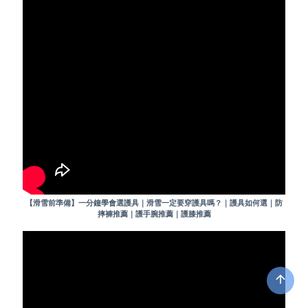
【滑雪前準備】一分鐘學會選護具｜滑雪一定要穿護具嗎？｜護具如何選｜防
摔褲推薦｜護手腕推薦｜護膝推薦
arrow_upward