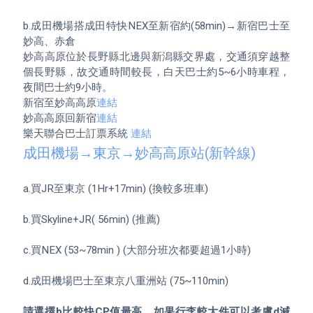
b.成田機場搭成田特快NEX至新宿約(58min)→新宿巴士至
妙高、赤倉

妙高高原位於長野縣北邊與新潟縣交界處，交通須穿越整
個長野縣，故交通時間較長，白天巴士約5~6小時車程，
夜間巴士約9小時。

新宿至妙高高原
連結
妙高高原回新宿
連結
樂天聯合巴士訂票系統 
連結
成田機場→東京→妙高高原站(新幹線)
a.買JR至東京 (1Hr+17min) (換較多班車)

b.買Skyline+JR( 56min) (推薦) 

c.買NEX (53~78min ) (大部分班次都要超過1小時)

d.成田機場巴士至東京八重洲站 (75~110min)

請選擇b比較快CP值最高，如果行李較大件可以考慮d減