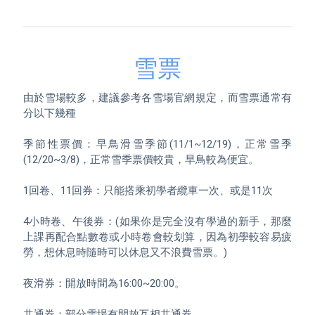
雪票
由於雪場較多，建議參考各雪場官網規定，而雪票通常有
分以下幾種

季節性票價：早鳥滑雪季節(11/1~12/19)，正常雪季
(12/20~3/8)，正常雪季票價較貴，早鳥較為便宜。

1回卷、11回券：只能搭乘初學者纜車一次、或是11次

4小時卷、午後券：(如果你是完全沒有學過的新手，那麼
上課再配合點數卷或小時卷會較划算，因為初學較容易疲
勞，想休息時隨時可以休息又不浪費雪票。)

夜滑券：開放時間為16:00~20:00。

共通券：部分雪場有開放互相共通券。
