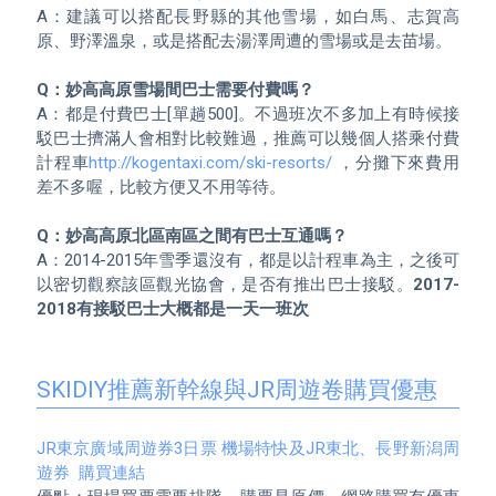
A：建議可以搭配長野縣的其他雪場，如白馬、志賀高
原、野澤溫泉，或是搭配去湯澤周遭的雪場或是去苗場。

Q：妙高高原雪場間巴士需要付費嗎？
A：都是付費巴士[單趟500]。不過班次不多加上有時候接
駁巴士擠滿人會相對比較難過，推薦可以幾個人搭乘付費
計程車
http://kogentaxi.com/ski-resorts/
 ，分攤下來費用
差不多喔，比較方便又不用等待。

Q：妙高高原北區南區之間有巴士互通嗎？
A：2014-2015年雪季還沒有，都是以計程車為主，之後可
以密切觀察該區觀光協會，是否有推出巴士接駁。
2017-
2018有接駁巴士大概都是一天一班次
SKIDIY推薦新幹線與JR周遊卷購買優惠
JR東京廣域周遊券3日票 機場特快及JR東北、長野新潟周
遊券  購買連結