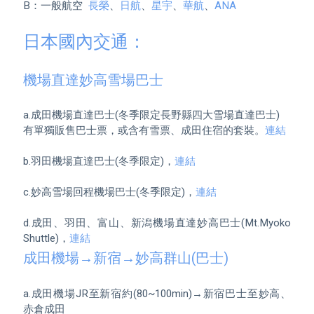
B：一般航空  
長榮
、
日航
、
星宇
、
華航
、
ANA
日本國內交通：
機場直達妙高雪場巴士
a.成田機場直達巴士(冬季限定長野縣四大雪場直達巴士)

有單獨販售巴士票，或含有雪票、成田住宿的套裝。
連結
b.羽田機場直達巴士(冬季限定)，
連結
c.妙高雪場回程機場巴士(冬季限定)，
連結
d.成田、羽田、富山、新潟機場直達妙高巴士(Mt.Myoko 
Shuttle)，
連結
成田機場→新宿→妙高群山(巴士)
a.成田機場JR至新宿約(80~100min)→新宿巴士至妙高、
赤倉成田
