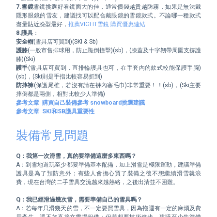
7.雪鏡
雪鏡挑選好看鏡面大的佳，通常價錢越貴越防霧，如果是無法戴
隱形眼鏡的雪友，建議找可以配合戴眼鏡的雪鏡款式。不論哪一種款式
盡量貼近臉型最好，
推薦VIGHT雪鏡 購買優惠連結
8.護具
安全帽
護膝
(一般市售排球用，防止跪倒撞擊)(sb)，(膝蓋及十字韌帶周圍支撐護
護手
(雪具店可買到，直排輪護具也可，在手套內的款式較能保護手腕)
防摔褲
(保護尾椎，若沒有請在褲內塞毛巾)非常重要！！(sb)，(Ski主要
參考文章  購買自己裝備參考 snowboard挑選建議
參考文章  SKI和SB護具重要性
裝備常見問題
Q：我第一次滑雪，真的要準備這麼多東西嗎？
A：到雪地遊玩至少都要準備基本配備，加上滑雪是極限運動，建議準備
護具是為了預防意外；有些人會擔心買了裝備之後不想繼續滑雪就浪
費，現在台灣的二手雪具交流越來越熱絡，之後出清並不困難。

Q：我已經滑過幾次雪，需要準備自己的雪具嗎？
A：若每年只滑幾天的雪，不一定要買雪具，因為拖運有一定的麻煩及費
用產生，還不如直接在雪場租借；但若想要技術進步，建議至少先準備