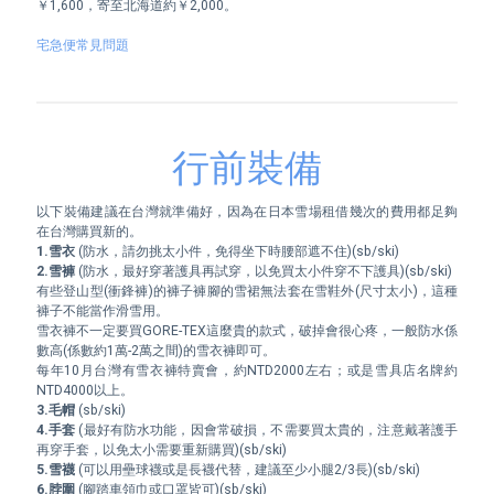
￥1,600，寄至北海道約￥2,000。

宅急便常見問題
行前裝備
以下裝備建議在台灣就準備好，因為在日本雪場租借幾次的費用都足夠
1.雪衣
2.雪褲
 (防水，最好穿著護具再試穿，以免買太小件穿不下護具)(sb/ski)

有些登山型(衝鋒褲)的褲子褲腳的雪裙無法套在雪鞋外(尺寸太小)，這種
褲子不能當作滑雪用。

雪衣褲不一定要買GORE-TEX這麼貴的款式，破掉會很心疼，一般防水係
數高(係數約1萬-2萬之間)的雪衣褲即可。

每年10月台灣有雪衣褲特賣會，約NTD2000左右；或是雪具店名牌約
3.毛帽
4.手套
 (最好有防水功能，因會常破損，不需要買太貴的，注意戴著護手
5.雪襪
6.脖圍