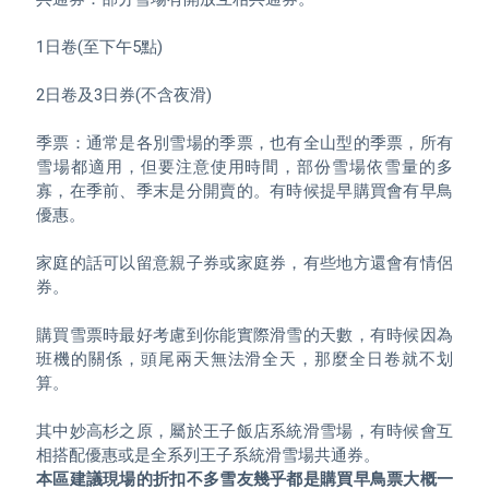
1日卷(至下午5點)

2日卷及3日券(不含夜滑)

季票：通常是各別雪場的季票，也有全山型的季票，所有
雪場都適用，但要注意使用時間，部份雪場依雪量的多
寡，在季前、季末是分開賣的。有時候提早購買會有早鳥
優惠。

家庭的話可以留意親子券或家庭券，有些地方還會有情侶
券。

購買雪票時最好考慮到你能實際滑雪的天數，有時候因為
班機的關係，頭尾兩天無法滑全天，那麼全日卷就不划
算。

其中妙高杉之原，屬於王子飯店系統滑雪場，有時候會互
本區建議現場的折扣不多雪友幾乎都是購買早鳥票大概一