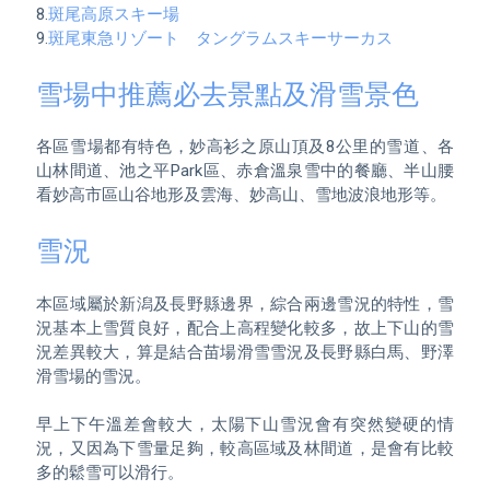
8.
斑尾高原スキー場
9.
斑尾東急リゾート　タングラムスキーサーカス
雪場中推薦必去景點及滑雪景色
各區雪場都有特色，妙高衫之原山頂及8公里的雪道、各
山林間道、池之平Park區、赤倉溫泉雪中的餐廳、半山腰
雪況
本區域屬於新潟及長野縣邊界，綜合兩邊雪況的特性，雪
況基本上雪質良好，配合上高程變化較多，故上下山的雪
況差異較大，算是結合苗場滑雪雪況及長野縣白馬、野澤
滑雪場的雪況。

早上下午溫差會較大，太陽下山雪況會有突然變硬的情
況，又因為下雪量足夠，較高區域及林間道，是會有比較
多的鬆雪可以滑行。