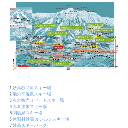
1.
妙高杉ノ原スキー場
2.
池の平溫泉スキー場
3.
赤倉観光リゾートスキー場
4.
赤倉溫泉スキー場
5.
関温泉スキー場
6.
休暇村妙高 ルンルンスキー場
7.
妙高スキーパーク