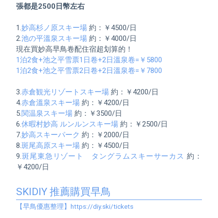
張都是2500日幣左右
1.
妙高杉ノ原スキー場
 約：￥4500/日

2.
池の平溫泉スキー場
 約：￥4000/日

現在買妙高早鳥卷配住宿超划算的！
1泊2食+池之平雪票1日卷+2日溫泉卷=￥5800

1泊2食+池之平雪票2日卷+2日溫泉卷=￥7800
3.
赤倉観光リゾートスキー場
 約：￥4200/日

4.
赤倉溫泉スキー場
 約：￥4200/日

5.
関温泉スキー場
 約：￥3500/日

6.
休暇村妙高 ルンルンスキー場
 約：￥2500/日

7.
妙高スキーパーク
 約：￥2000/日

8.
斑尾高原スキー場
 約：￥4500/日

9.
斑尾東急リゾート　タングラムスキーサーカス
 約：
￥4200/日

SKIDIY 推薦購買早鳥
【早鳥優惠整理】https://diy.ski/tickets 