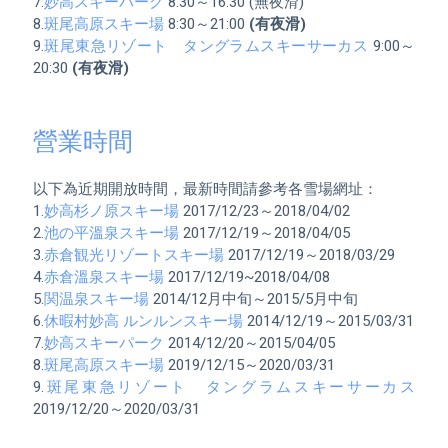
7.
妙高スキーパーク
 8:30～16:30 (無夜滑)

8.
斑尾高原スキー場
 8:30～21:00 
(有夜滑)
9.
斑尾東急リゾート　タングラムスキーサーカス
 9:00～
20:30 
(有夜滑)
營業時間
以下為近期開放時間，最新時間請參考各雪場網址：

1.
妙高杉ノ原スキー場
 2017/12/23～2018/04/02

2.
池の平溫泉スキー場
 2017/12/19～2018/04/05

3.
赤倉観光リゾートスキー場
 2017/12/19～2018/03/29

4.
赤倉溫泉スキー場
 2017/12/19~2018/04/08

5.
関温泉スキー場
 2014/12月中旬～2015/5月中旬

6.
休暇村妙高 ルンルンスキー場
 2014/12/19～2015/03/31

7.
妙高スキーパーク
 2014/12/20～2015/04/05

8.
斑尾高原スキー場
 2019/12/15～2020/03/31

9.
斑尾東急リゾート　タングラムスキーサーカス
2019/12/20～2020/03/31
