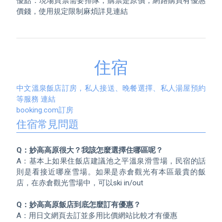
優點：現場買票需要排隊，購票是原價，網路購買有優惠
價錢，使用規定限制麻煩詳見連結
住宿
中文溫泉飯店訂房，私人接送、晚餐選擇、私人湯屋預約
等服務 連結
booking.com訂房
住宿常見問題
Q：妙高高原很大？我該怎麼選擇住哪區呢？
A：基本上如果住飯店建議池之平溫泉滑雪場，民宿的話
則是看接近哪座雪場。如果是赤倉觀光有本區最貴的飯
店，在赤倉觀光雪場中，可以ski in/out  

Q：妙高高原飯店到底怎麼訂有優惠？
A：用日文網頁去訂並多用比價網站比較才有優惠
