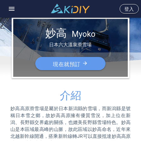
menu
登入
妙高  
Myoko
日本六大溫泉滑雪場
arrow_forward
現在就預訂
介紹
妙高高原滑雪場是屬於日本新潟縣的雪場，而新潟縣是號
稱日本雪之鄉，故妙高高原擁有優質雪況，加上位在新
潟、長野縣交界處的關係，也媲美長野縣雪場特色。妙高
山是本區域最高峰的山脈，故此區域以妙高命名，近年來
北越新幹線開通，搭乘新幹線轉JR可以直接抵達妙高高原