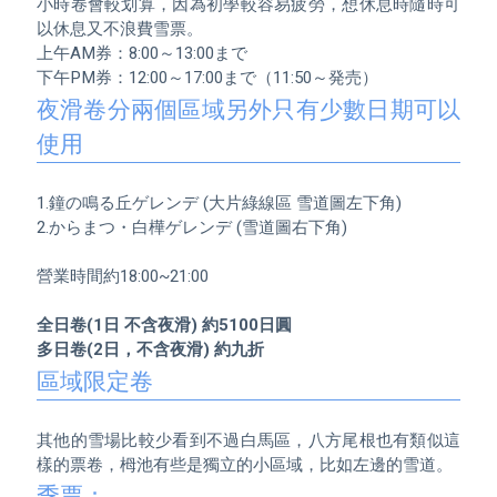
小時卷會較划算，因為初學較容易疲勞，想休息時隨時可
以休息又不浪費雪票。

上午AM券：8:00～13:00まで

夜滑卷分兩個區域另外只有少數日期可以
使用
1.鐘の鳴る丘ゲレンデ (大片綠線區 雪道圖左下角)   

2.からまつ・白樺ゲレンデ (雪道圖右下角)

營業時間約18:00~21:00

全日卷(1日 不含夜滑) 約5100日圓
多日卷(2日，不含夜滑) 約九折
區域限定卷
其他的雪場比較少看到不過白馬區，八方尾根也有類似這
季票：