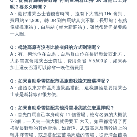
Q：從新幹線到長野站 再到白馬群山搭 JR 還是巴士好
呢？要多久時間？
A：最好搭乘巴士省錢省時間， 沒有下大雪約 1Hr 會到，
費用約￥1,800。轉 JR 到白馬站其實不順，長野站 ( 有點
像板橋車站 )，白馬站 ( 輔大新莊站 )，雖然很近但是要繞
一大圈。

Q：栂池高原有沒有比較省錢的方式到達呢？
A：有。栂池位在白馬，白馬群山位在長野縣最西北方，
大多雪友會搭乘巴士前往，費用會省 ￥5,600多，如果再
加上選夜巴還可以節省一晚住宿費用

Q：如果自助滑雪搭配市區旅遊我該怎麼選擇呢？
A：建議以東京市區周遭景點搭配，這樣無論是要搭乘巴
士或是新幹線都很方便。 

Q：如果自助滑雪搭配其他滑雪場我該怎麼選擇呢？
A：首先白馬自己本身就有 11 個雪場，較有名氣的大概就
7-8個，一天去一個大概就需要五 六天。如果都滑過了再
搭配長野縣的其他雪場，如野澤、志賀高原及新幹線上的
輕井澤雪場，或是搭配去苗場周遭的雪場，從野澤至苗場