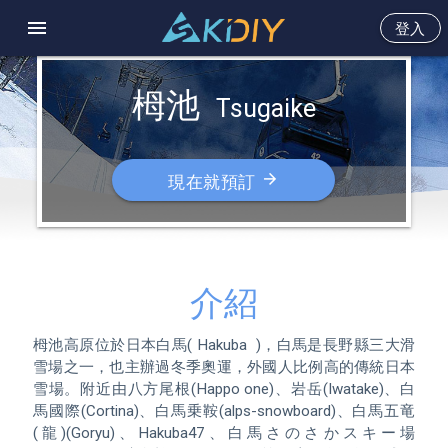
menu
登入
栂池  
Tsugaike
arrow_forward
現在就預訂
介紹
栂池高原位於日本白馬( Hakuba  )，白馬是長野縣三大滑
雪場之一，也主辦過冬季奧運，外國人比例高的傳統日本
雪場。附近由八方尾根(Happo one)、岩岳(Iwatake)、白
馬國際(Cortina)、白馬乗鞍(alps-snowboard)、白馬五竜
(龍)(Goryu)、Hakuba47、白馬さのさかスキー場