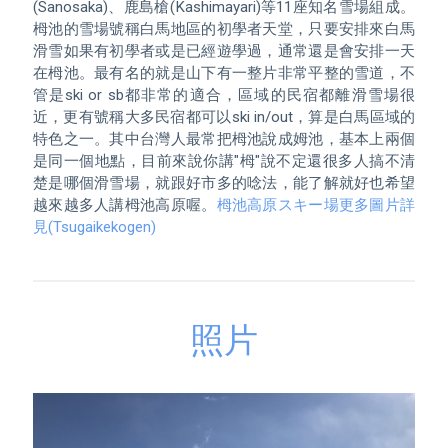
(Sanosaka)、鹿島槍(Kashimayari)等11座知名雪場組成。
栂池的雪場號稱白馬地區的初學者天堂，只要安排來白馬
滑雪如果有初學者或是已經遊學過，通常還是會安排一天
在栂池。最有名的就是山下有一整片非常平整的雪道，不
管是ski or sb都非常的適合，區域的民宿都離滑雪場很
近，更有號稱大多民宿都可以ski in/out，算是白馬區域的
特色之一。其中台灣人最常把栂池說成姆池，基本上兩個
是同一個地點，目前來說你講"栂"說不定還很多人搞不清
楚是哪個滑雪場，就跟好市多的唸法，能了解就好也希望
越來越多人講栂池高原喔。
栂池高原スキー場更多圖片詳
見(Tsugaikekogen)
照片