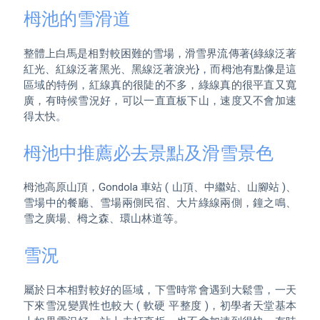
栂池的雪滑道
整體上白馬是相對較困難的雪場，滑雪界流傳著{綠線泛著
紅光、紅線泛著黑光、黑線泛著淚光}，而栂池有點像是這
區域的特例，紅線真的很陡的不多，綠線真的很平直又寬
廣，有時候雪況好，可以一直直板下山，速度又不會加速
栂池中推薦必去景點及滑雪景色
栂池高原山頂，Gondola 車站 ( 山頂、中繼站、山腳站 )、
雪場中的餐廳、雪場兩側民宿、大片綠線兩側，鐘之鳴、
雪況
屬於日本相對較好的區域，下雪時常會遇到大鬆雪，一天
下來雪況變異性也較大 ( 軟硬 平整度 )，初學者天堂基本