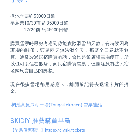
栂池季票約55000日幣

早鳥票10/30前 約35000日幣

           12/20前 約45000日幣

購買雪票時最好考慮到你能實際滑雪的天數，有時候因為
班機的關係，頭尾兩天無法滑全天，那麼全日卷就不划
算。通常透過民宿購買的話，會比起飯店和雪場便宜，所
以也可以住在飯店，到民宿購買雪票，但要注意有些民宿
老闆只賣自己的房客。

現在很多雪場都用感應卡，離開前記得去退還卡片的押
金。

 栂池高原スキー場(Tsugaikekogen) 雪票連結
SKIDIY 推薦購買早鳥
【早鳥優惠整理】https://diy.ski/tickets 