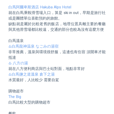
白馬阿爾卑斯酒店 Hakuba Alps Hotel
就在白馬乘鞍滑雪場入口，算是 ski in out，早期是旅行社
或是團體單位喜歡預約的旅館。

缺點就是屬於比較老舊的飯店，地理位置具離主要的餐廳
與其他滑雪場都比較遠，交通的部分也較為沒有這麼方便

♨️白馬龍神温泉 なごみの湯宿
非常推薦，溫泉與環境很舒服，這邊也有住宿 須開車才能
♨️ 八方の湯
♨️白馬鹽之道溫泉 倉下之湯
水質最好，人比較少 需要自駕

The Big
白馬比較大型的購物超市
