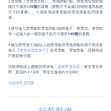
2.滑雪板（含滑雪手杖）、雪地滑板1組、滑雪用背包的貨
物尺寸適用
120號
的運費（實際尺寸未滿120號時適用相應
尺寸的運費）。小朋友用的滑雪板與雪地滑板也同樣適
用。

3.將可放入滑雪板與雪地滑板2組的套子、滑雪衣、滑雪鞋
等一起放入的一體型袋子的尺寸適用
140號
的運費。

4.無法受理放入3組以上的滑雪板與雪地滑板的袋子與沒有
放入
【專用保護套袋子】
的滑雪板、雪地滑板。請麻煩自
行將貨物分開。

詳細價格請上網查詢寄送地：
貨物寄送地區
；東京寄至長
野、新瀉約￥1,600，寄至北海道約￥2,000。

宅急便常見問題