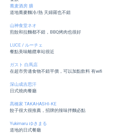
蕎麦酒房 膳
道地蕎麥麵冷/熱 天婦羅也不錯

山神食堂ネオ
煎餃和拉麵都不錯，BBQ烤肉也很好

LUCE / ルーチェ
餐點美味離纜車站很近

ガスト 白馬店
在超市旁邊食物不錯平價，可以加點飲料 有wifi

深山成吉思汗
日式燒肉餐廳

髙橋家 TAKAHASHI-KE
餃子很大很推薦，招牌的辣味拌麵必點

Yukimaru ゆきまる
道地的日式餐廳
