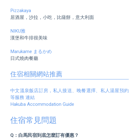
Pizzakaya 
居酒屋，沙拉，小吃，比薩餅，意大利面

NIKU雅 
漢堡和牛排很美味

Marukame まるかめ 
日式燒肉餐廳

住宿相關網站推薦
中文溫泉飯店訂房，私人接送、晚餐選擇、私人湯屋預約
等服務 連結
Hakuba Accommodation Guide
住宿常見問題
Q：白馬民宿到底怎麼訂有優惠？