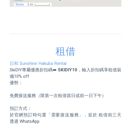
租借
日和 Sunshine Hakuba Rental
SkiDIY專屬優惠折扣碼➡️ 
SKIDIY10
，輸入折扣碼享租借裝
備10% off

優勢：

﻿﻿免費接送服務（限第一次租借當日或前一日下午）

預訂方式：

於官網預訂時勾選「需要接送服務」，並於 租借前三天 
透過 WhatsApp
