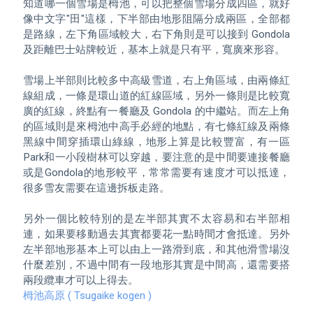
知道哪一個雪場是栂池，可以把整個雪場分成四區，就好
像中文字"田"這樣，下半部由地形阻隔分成兩區，全部都
是路線，左下角區域較大，右下角則是可以接到 Gondola 
及距離巴士站牌較近，基本上就是只有平，寬廣來形容。

雪場上半部則比較多中高級雪道，右上角區域，由兩條紅
線組成，一條是環山道的紅線區域，另外一條則是比較寬
廣的紅線，終點有一餐廳及 Gondola 的中繼站。而左上角
的區域則是來栂池中高手必經的地點，有七條紅線及兩條
黑線中間穿插環山綠線，地形上算是比較豐富，有一區
Park和一小段樹林可以穿越，要注意的是中間要連接餐廳
或是Gondola的地形較平，常常需要有速度才可以抵達，
很多雪友需要在這邊拆板走路。

另外一個比較特別的是左半部其實不太容易和右半部相
連，如果要移動過去其實都要花一點時間才會抵達。另外
左半部地形基本上可以由上一路滑到底，和其他滑雪場沒
什麼差別，不過中間有一段地形其實是中間高，還需要搭
栂池高原 ( Tsugaike kogen ) 