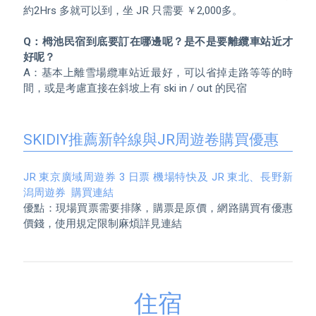
約2Hrs 多就可以到，坐 JR 只需要 ￥2,000多。

Q：栂池民宿到底要訂在哪邊呢？是不是要離纜車站近才
好呢？
A：基本上離雪場纜車站近最好，可以省掉走路等等的時
間，或是考慮直接在斜坡上有 ski in / out 的民宿

SKIDIY推薦新幹線與JR周遊卷購買優惠
JR 東京廣域周遊券 3 日票 機場特快及 JR 東北、長野新
潟周遊券  購買連結
優點：現場買票需要排隊，購票是原價，網路購買有優惠
價錢，使用規定限制麻煩詳見連結
住宿