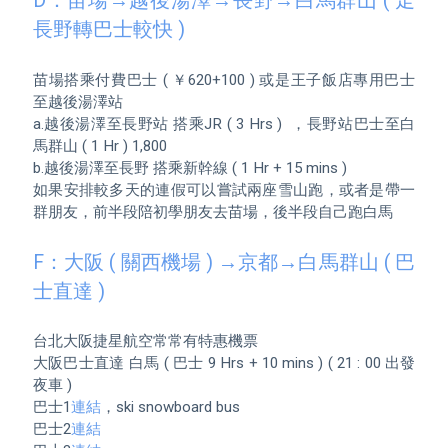
D：苗場→越後湯澤→長野→白馬群山 ( 走
長野轉巴士較快 )
苗場搭乘付費巴士 ( ￥620+100 ) 或是王子飯店專用巴士
至越後湯澤站

a.越後湯澤至長野站 搭乘JR ( 3 Hrs )  ，長野站巴士至白
馬群山 ( 1 Hr ) 1,800

b.越後湯澤至長野 搭乘新幹線 ( 1 Hr + 15 mins ) 

如果安排較多天的連假可以嘗試兩座雪山跑，或者是帶一
群朋友，前半段陪初學朋友去苗場，後半段自己跑白馬

F：大阪 ( 關西機場 ) →京都→白馬群山 ( 巴
士直達 ) 
台北大阪捷星航空常常有特惠機票

大阪巴士直達 白馬 ( 巴士 9 Hrs + 10 mins ) ( 21 : 00 出發
夜車 )

巴士1
連結
，ski snowboard bus 

巴士2
連結