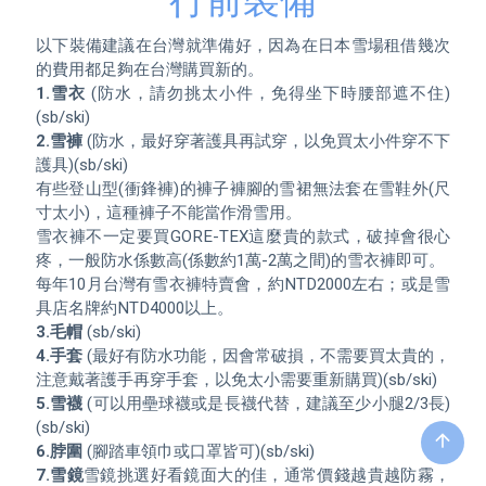
行前裝備
以下裝備建議在台灣就準備好，因為在日本雪場租借幾次
1.雪衣
 (防水，請勿挑太小件，免得坐下時腰部遮不住)
2.雪褲
 (防水，最好穿著護具再試穿，以免買太小件穿不下
護具)(sb/ski)

有些登山型(衝鋒褲)的褲子褲腳的雪裙無法套在雪鞋外(尺
寸太小)，這種褲子不能當作滑雪用。

雪衣褲不一定要買GORE-TEX這麼貴的款式，破掉會很心
疼，一般防水係數高(係數約1萬-2萬之間)的雪衣褲即可。

每年10月台灣有雪衣褲特賣會，約NTD2000左右；或是雪
3.毛帽
4.手套
 (最好有防水功能，因會常破損，不需要買太貴的，
5.雪襪
 (可以用壘球襪或是長襪代替，建議至少小腿2/3長)
arrow_upward
6.脖圍
7.雪鏡
雪鏡挑選好看鏡面大的佳，通常價錢越貴越防霧，