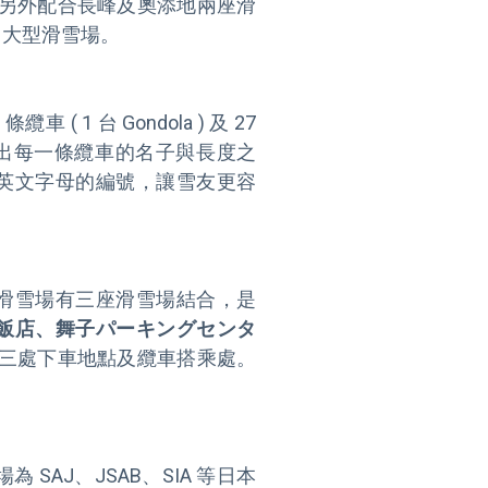
子還另外配合長峰及奧添地兩座滑
大型滑雪場。

 台 Gondola ) 及 27 
特別列出每一條纜車的名子與長度之
英文字母的編號，讓雪友更容
滑雪場有三座滑雪場結合，是
飯店、舞子パーキングセンタ
三處下車地點及纜車搭乘處。
AJ、JSAB、SIA 等日本