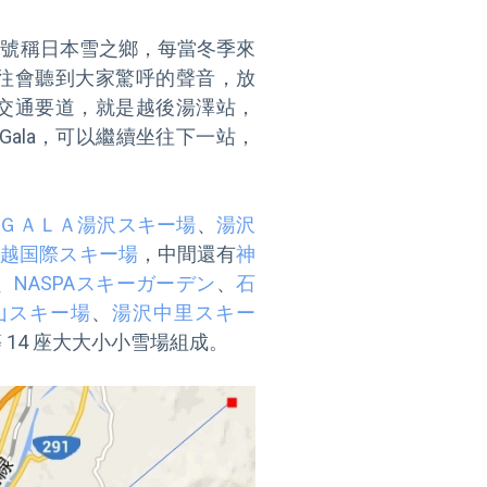
地區，號稱日本雪之鄉，每當冬季來
往會聽到大家驚呼的聲音，放
交通要道，就是越後湯澤站，
ala，可以繼續坐往下一站，
ＧＡＬＡ湯沢スキー場
、
湯沢
上越国際スキー場
，中間還有
神
、
NASPAスキーガーデン
、
石
山スキー場
、
湯沢中里スキー
 14 座大大小小雪場組成。
