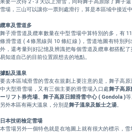
果要一次待 2 - 3 天以上滑雪，同時舞子高原除了舞
雪場，三山可以讓你一票到處滑行，算是本區域中接近中
纜車及雪道多
舞子滑雪道及纜車數量在中型雪場中算特別的多，有 11 條纜車 ( 1
條滑雪道 ( 4 條黑線與 10 條紅線 )，雪道地圖有
外，還考量到好記憶及辨識把每個雪道及纜車都搭配了
易知道自己的目前位置跟想去的地點。

據點及溫泉
要去本區域滑雪的雪友在規劃上要注意的是，舞子高原
中大型滑雪場，又有三個主要的滑雪場入口處
舞子高原
ーリフト券売場、舞子高原日歸滑雪中心 ( Gondola )
等
另外本區有兩大溫泉，分別是
舞子溫泉及飯士之湯
。

日本技術檢定雪場
本雪場另外一個特色就是在地圖上就有很大的標示，雪場為 S