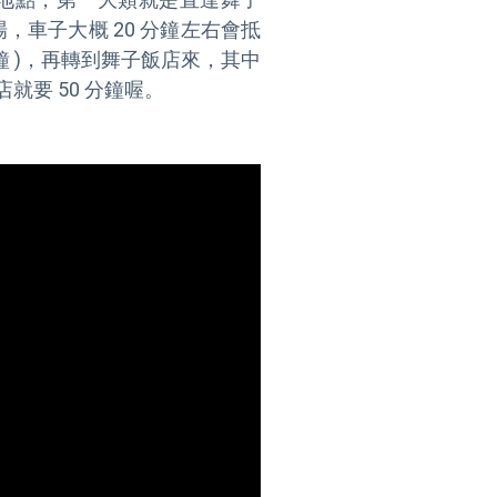
車子大概 20 分鐘左右會抵
分鐘 )，再轉到舞子飯店來，其中
要 50 分鐘喔。
