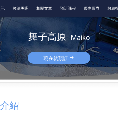
資訊
教練團隊
相關文章
預訂課程
優惠票券
教練
舞子高原  
Maiko
arrow_forward
現在就預訂
介紹