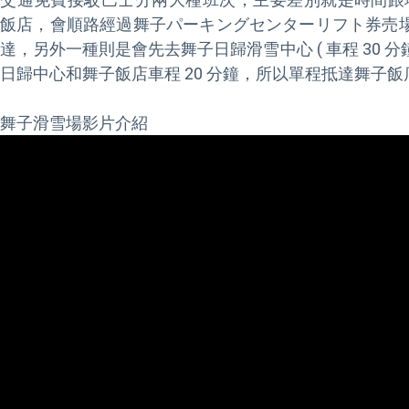
飯店，會順路經過舞子パーキングセンターリフト券売場，
達，另外一種則是會先去舞子日歸滑雪中心 ( 車程 30 
日歸中心和舞子飯店車程 20 分鐘，所以單程抵達舞子飯店就