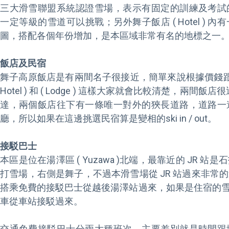
三大滑雪聯盟系統認證雪場，表示有固定的訓練及考試
一定等級的雪道可以挑戰；另外舞子飯店 ( Hotel )
圖，搭配各個年份增加，是本區域非常有名的地標之一。
飯店及民宿
舞子高原飯店是有兩間名子很接近，簡單來說根據價錢跟房
Hotel ) 和 ( Lodge ) 這樣大家就會比較清楚，兩間飯店
達，兩個飯店往下有一條唯一對外的狹長道路，道路一
廳，所以如果在這邊挑選民宿算是變相的ski in / out。

接駁巴士
本區是位在湯澤區 ( Yuzawa )北端，最靠近的 JR 
打雪場，右側是舞子，不過本滑雪場從 JR 站過來非常
搭乘免費的接駁巴士從越後湯澤站過來，如果是住宿的雪友可
車從車站接駁過來。

交通免費接駁巴士分兩大種班次，主要差別就是時間跟