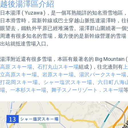
越後湯澤區介紹
日本湯澤 ( Yuzawa )，是一個耳熟能詳的知名滑雪
日本滑雪時，當新幹線或巴士穿越山脈抵達湯澤時，往
眼望去，鐵軌外平原已經堆滿雪。湯澤群山圍繞著一個
周遭有很多知名的雪場，最方便的是新幹線營運的雪場 G
出站就抵達雪場入口。

湯澤附近還有很多雪場，本區有最著名的 Big Mountain (
高原 スキー場
、
石打丸山スキー場
組成 )，往北邊則有
立高原スキー場
、
岩原スキー場
、
湯沢パークスキー場
打花岡スキー場
、
シャー塩沢スキー場
、
六日町八海
場
、
一本杉スキー場
、
舞子スノーリゾート．スキー場
等