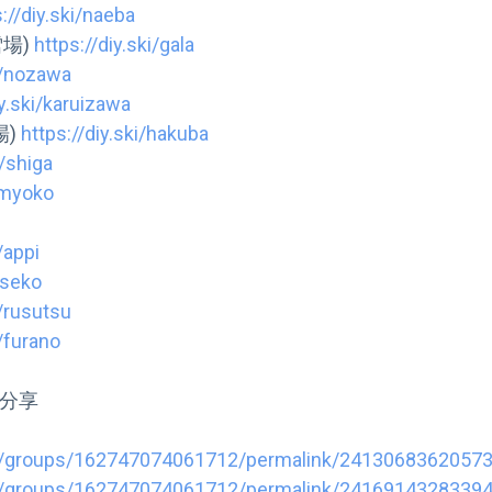
://diy.ski/naeba
場) 
https://diy.ski/gala
ki/nozawa
iy.ski/karuizawa
) 
https://diy.ski/hakuba
i/shiga
i/myoko
/appi
iseko
i/rusutsu
i/furano
分享

m/groups/162747074061712/permalink/24169143283394