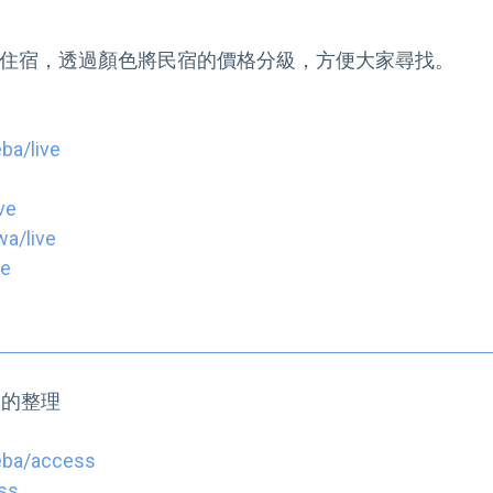
eba/live
ve
wa/live
ve
的整理

aeba/access
ess