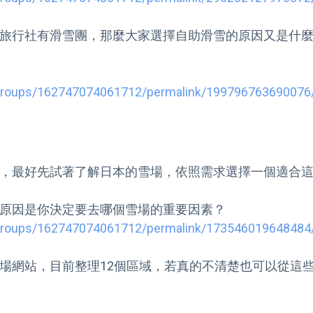
旅行社有滑雪團，那麼大家選擇自助滑雪的原因又是什麼
groups/162747074061712/permalink/199796763690076
，最好先試著了解日本的雪場，依照需求選擇一個適合這
groups/162747074061712/permalink/173546019648484