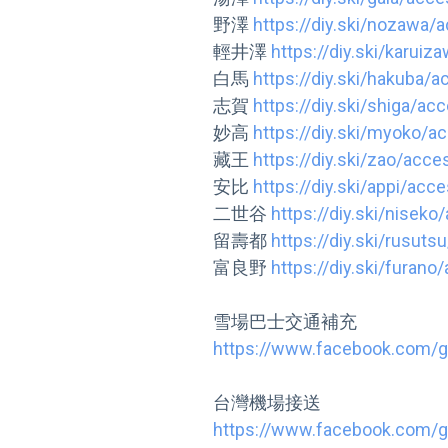
野澤 
https://diy.ski/nozawa/
輕井澤 
https://diy.ski/karui
白馬 
https://diy.ski/hakuba/
志賀 
https://diy.ski/shiga/ac
妙高 
https://diy.ski/myoko/a
藏王 
https://diy.ski/zao/acce
安比 
https://diy.ski/appi/acc
二世谷 
https://diy.ski/niseko
留壽都 
https://diy.ski/rusut
富良野 
https://diy.ski/furano
https://www.facebook.com/
https://www.facebook.com/