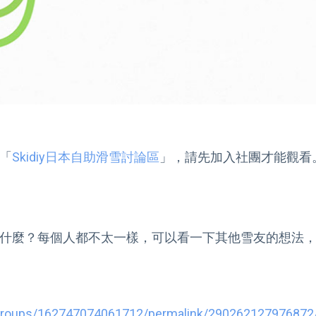
「
Skidiy日本自助滑雪討論區
什麼？每個人都不太一樣，可以看一下其他雪友的想法
groups/162747074061712/permalink/290262127976872