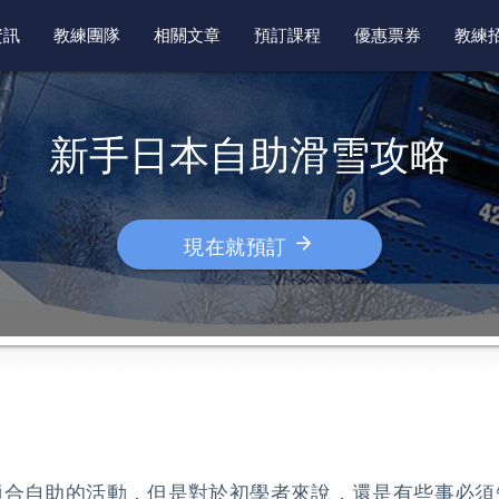
資訊
教練團隊
相關文章
預訂課程
優惠票券
教練
新手日本自助滑雪攻略
arrow_forward
現在就預訂
適合自助的活動，但是對於初學者來說，還是有些事必須