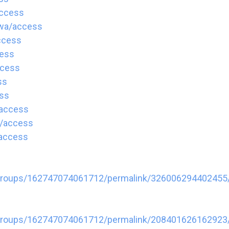
access
zawa/access
access
cess
ccess
ss
ess
/access
su/access
/access
groups/162747074061712/permalink/326006294402455
groups/162747074061712/permalink/208401626162923