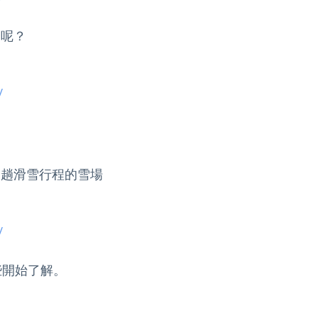
呢？

/
趟滑雪行程的雪場

/